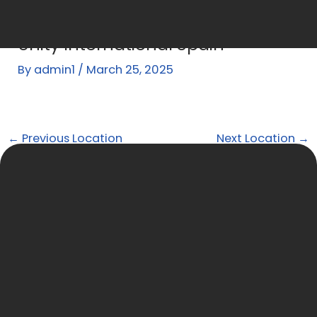
Skip
Post
to
navigation
Unity International Spain
content
By
admin1
/
March 25, 2025
←
Previous Location
Next Location
→