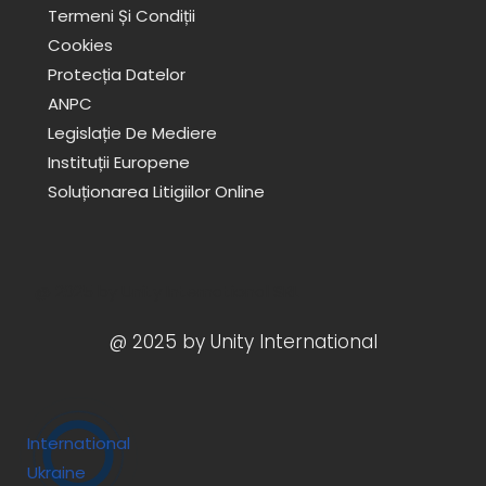
Termeni Și Condiții
Cookies
Protecția Datelor
ANPC
Legislație De Mediere
Instituții Europene
Soluționarea Litigiilor Online
@ 2025 by Unity International SRL
@ 2025 by Unity International
F
I
T
L
X
Y
a
n
i
i
-
o
c
s
k
n
t
u
International
e
t
t
k
w
t
Ukraine
b
a
o
e
i
u