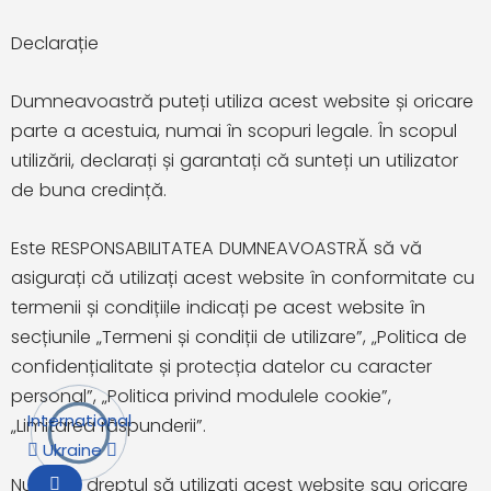
Declarație
Dumneavoastră puteți utiliza acest website și oricare
parte a acestuia, numai în scopuri legale. În scopul
utilizării, declarați și garantați că sunteți un utilizator
de buna credință.
Este RESPONSABILITATEA DUMNEAVOASTRĂ să vă
asigurați că utilizați acest website în conformitate cu
termenii și condițiile indicați pe acest website în
secțiunile „Termeni și condiții de utilizare”, „Politica de
confidențialitate și protecția datelor cu caracter
personal”, „Politica privind modulele cookie”,
International
„Limitarea răspunderii”.
Ukraine
Nu aveți dreptul să utilizați acest website sau oricare