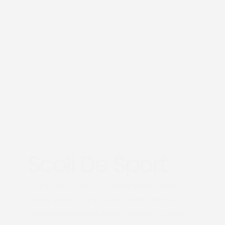
Școli De Sport
Școala de sport pregătește tineri sportivi
pentru performanță și recreație, oferind
cursuri de pregătire fizică, tehnică și tactică