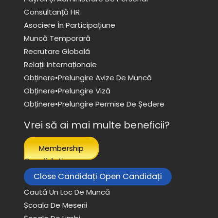
Consultanță HR
Asociere În Participațiune
Muncă Temporară
Recrutare Globală
Relații Internaționale
Obținere•prelungire Avize De Muncă
Obținere•prelungire Viză
Obținere•prelungire Permise De Ședere
Vrei să ai mai multe beneficii?
Membership
Candidați
Close Candidați
Open Candidați
Caută Un Loc De Muncă
Școala De Meserii