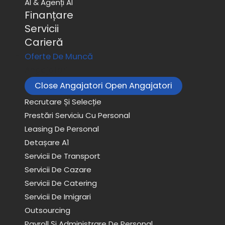
AI & Agenți AI
Finanțare
Servicii
Carieră
Oferte De Muncă
Angajatori
Close Angajatori
Open Angajatori
Recrutare Și Selecție
Prestări Serviciu Cu Personal
Leasing De Personal
Detașare A1
Servicii De Transport
Servicii De Cazare
Servicii De Catering
Servicii De Imigrari
Outsourcing
Payroll Și Administrare De Personal