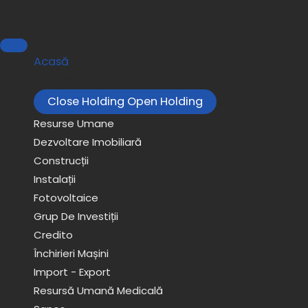
Skip
to
content
Acasă
Holding
Close Holding
Open Holding
Resurse Umane
Dezvoltare Imobiliară
Construcții
Instalații
Fotovoltaice
Grup De Investiții
Credito
Închirieri Mașini
Import - Export
Resursă Umană Medicală