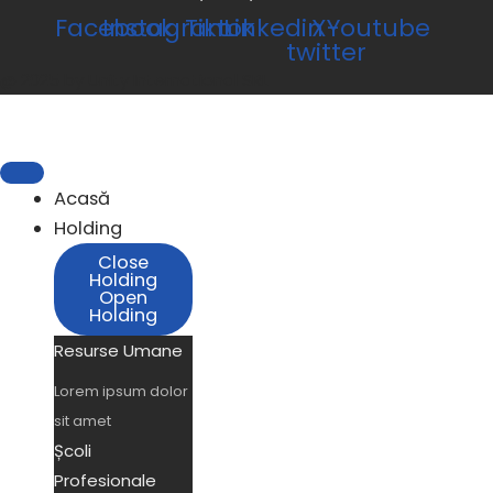
Facebook
Instagram
Tiktok
Linkedin
X-
Youtube
twitter
@ 2025 by Unity International SRL
Acasă
Holding
Close
Holding
Open
Holding
Resurse Umane
Lorem ipsum dolor
sit amet
Școli
Profesionale