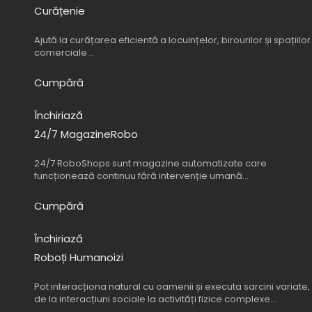
Curățenie
Ajută la curățarea eficientă a locuințelor, birourilor și spațiilor
comerciale…
Cumpără
Închiriază
24/7 MagazineRobo
24/7 RoboShops sunt magazine automatizate care
funcționează continuu fără intervenție umană…
Cumpără
Închiriază
Roboți Humanoizi
Pot interacționa natural cu oamenii și executa sarcini variate,
de la interacțiuni sociale la activități fizice complexe…