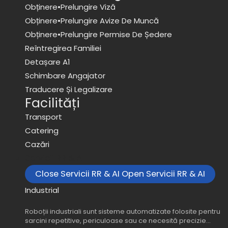
Obținere•prelungire Viză
Obținere•prelungire Avize De Muncă
Obținere•prelungire Permise De Ședere
Reîntregirea Familiei
Detașare A1
Schimbare Angajator
Traducere Și Legalizare
Facilități
Transport
Catering
Cazări
Servicii RR & AI
Close Servicii RR & AI
Open Servicii RR & AI
Industrial
Roboții industriali sunt sisteme automatizate folosite pentru
sarcini repetitive, periculoase sau ce necesită precizie…