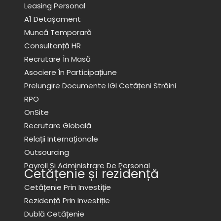
Leasing Personal
A1 Detașament
Muncă Temporară
Consultanță HR
Recrutare În Masă
Asociere În Participațiune
Prelungire Documente IGI Cetățeni Străini
RPO
OnSite
Recrutare Globală
Relații Internaționale
Outsourcing
Payroll Și Administrare De Personal
Cetățenie și rezidență
Cetățenie Prin Investiție
Rezidență Prin Investiție
Dublă Cetățenie