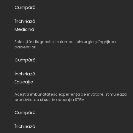
Cumpără
Închiriază
Medicină
Folosiți în diagnostic, tratament, chirurgie și îngrijirea
pacienților…
Cumpără
Închiriază
Educație
Aceștia îmbunătățesc experiența de învățare, stimulează
creativitatea și susțin educația STEM…
Cumpără
Închiriază