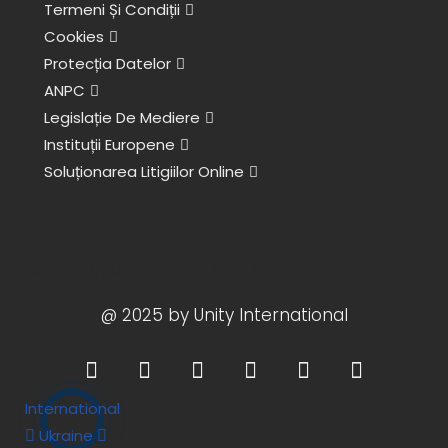
Termeni Și Condiții
Cookies
Protecția Datelor
ANPC
Legislație De Mediere
Instituții Europene
Soluționarea Litigiilor Online
@ 2025 by Unity International SRL
@ 2025 by Unity International
F
I
T
L
X
Y
a
n
i
i
-
o
c
s
k
n
t
u
International
e
t
t
k
w
t
Ukraine
b
a
o
e
i
u