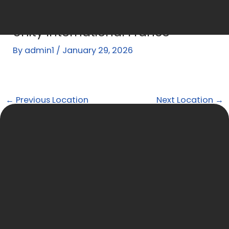
Skip
Post
to
navigation
Unity International France
content
By
admin1
/
January 29, 2026
←
Previous Location
Next Location
→